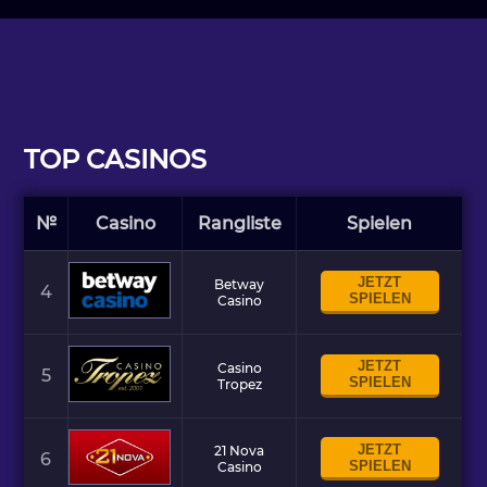
TOP CASINOS
№
Casino
Rangliste
Spielen
JETZT
Betway
4
SPIELEN
Casino
JETZT
Casino
5
SPIELEN
Tropez
JETZT
21 Nova
6
SPIELEN
Casino