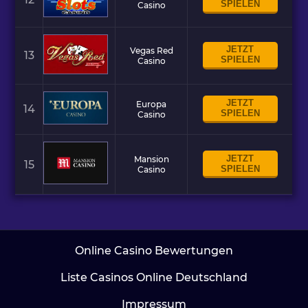
SPIELEN
Casino
JETZT
Vegas Red
13
SPIELEN
Casino
JETZT
Europa
14
SPIELEN
Casino
JETZT
Mansion
15
SPIELEN
Casino
Online Casino Bewertungen
Liste Casinos Online Deutschland
Impressum