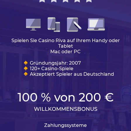
Spielen Sie Casino Riva auf Ihrem Handy oder
Tablet
Mac oder PC
Gründungsjahr: 2007
120+ Casino-Spiele
Akzeptiert Spieler aus Deutschland
100 % von 200 €
WILLKOMMENSBONUS
Zahlungssysteme