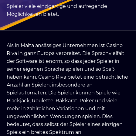
Spieler viele einzigartige und aufregende
Möglichkeiten bietet.
Als in Malta ansässiges Unternehmen ist Casino
Riva in ganz Europa verbreitet. Die Sprachvielfalt
der Software ist enorm, so dass jeder Spieler in
seiner eigenen Sprache spielen und so Spaß
haben kann. Casino Riva bietet eine beträchtliche
Anzahl an Spielen, insbesondere an
Spielautomaten. Die Spieler können Spiele wie
Blackjack, Roulette, Bakkarat, Poker und viele
mehr in zahlreichen Variationen und mit
ungewöhnlichen Wendungen spielen. Dies
bedeutet, dass selbst der Spieler eines einzigen
Spiels ein breites Spektrum an