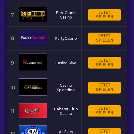
JETZT
EuroGrand
7
SPIELEN
Casino
JETZT
8
PartyCasino
SPIELEN
JETZT
9
Casino Riva
SPIELEN
JETZT
Casino
10
SPIELEN
Splendido
JETZT
Cabaret Club
11
SPIELEN
Casino
JETZT
All Slots
12