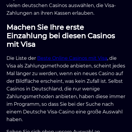
vielen deutschen Casinos auswählen, die Visa-
Zahlungen an ihren Kassen erlauben.
Machen Sie Ihre erste
Einzahlung bei diesen Casinos
mit Visa
Die Liste der
Beste Online Casinos mit Visa
, die
Visa als Zahlungsmethode anbieten, scheint jedes
Mal länger zu werden, wenn ein neues Casino auf
der Bildfläche erscheint, was kein Zufall ist. Selbst
Casinos in Deutschland, die nur wenige
Zahlungsmethoden anbieten, haben diese immer
im Programm, so dass Sie bei der Suche nach
einem Deutsche Visa-Casino eine große Auswahl
haben.
Sehen Sie sich oben unsere Auswahl an