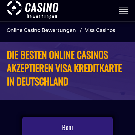
CASINO
Bewertungen
Online Casino Bewertungen
Visa Casinos
DIE BESTEN ONLINE CASINOS
AKZEPTIEREN VISA KREDITKARTE
IN DEUTSCHLAND
Boni