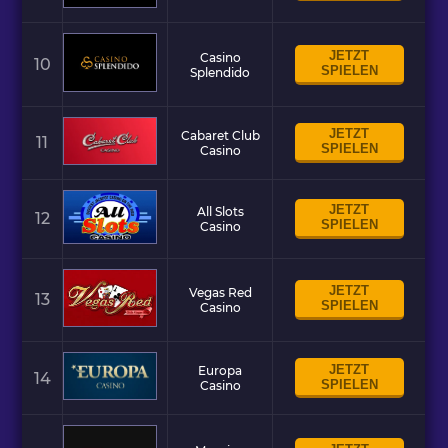
JETZT
Casino
10
SPIELEN
Splendido
JETZT
Cabaret Club
11
SPIELEN
Casino
JETZT
All Slots
12
SPIELEN
Casino
JETZT
Vegas Red
13
SPIELEN
Casino
JETZT
Europa
14
SPIELEN
Casino