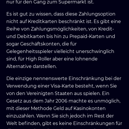
nur für den Gang zum Supermarkt ist.
Es ist gut zu wissen, dass diese Zahlungsoption
nicht auf Kreditkarten beschränkt ist. Es gibt eine
Reihe von Zahlungsmöglichkeiten, von Kredit-
und Debitkarten bis hin zu Prepaid-Karten und
sogar Geschäftskonten, die für
Gelegenheitsspieler vielleicht unerschwinglich
sind, für High Roller aber eine lohnende
Alternative darstellen.
Die einzige nennenswerte Einschränkung bei der
Verwendung einer Visa-Karte besteht, wenn Sie
von den Vereinigten Staaten aus spielen. Ein
Gesetz aus dem Jahr 2006 machte es unmöglich,
mit dieser Methode Geld auf Kasinokonten
einzuzahlen. Wenn Sie sich jedoch im Rest der
Welt befinden, gibt es keine Einschränkungen für