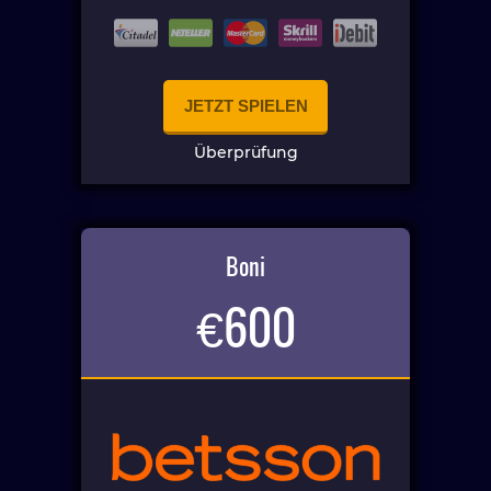
JETZT SPIELEN
Überprüfung
Boni
€600