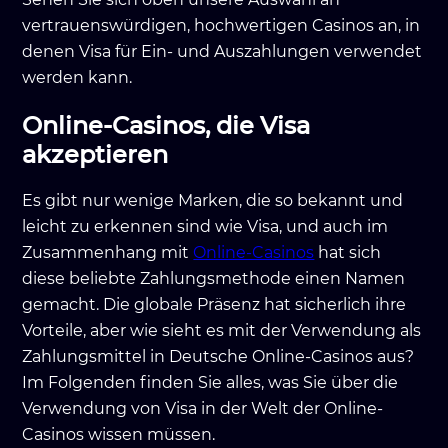
vertrauenswürdigen, hochwertigen Casinos an, in
denen Visa für Ein- und Auszahlungen verwendet
werden kann.
Online-Casinos, die Visa
akzeptieren
Es gibt nur wenige Marken, die so bekannt und
leicht zu erkennen sind wie Visa, und auch im
Zusammenhang mit
Online-Casinos
hat sich
diese beliebte Zahlungsmethode einen Namen
gemacht. Die globale Präsenz hat sicherlich ihre
Vorteile, aber wie sieht es mit der Verwendung als
Zahlungsmittel in Deutsche Online-Casinos aus?
Im Folgenden finden Sie alles, was Sie über die
Verwendung von Visa in der Welt der Online-
Casinos wissen müssen.