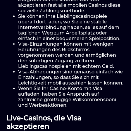
akzeptieren fast alle mobilen Casinos diese
spezielle Zahlungsmethode.
Sie können Ihre Lieblingscasinospiele
überall dort laden, wo Sie eine stabile
Internetverbindung haben, sei es auf dem
täglichen Weg zum Arbeitsplatz oder
einfach in einer bequemeren Spielposition.
Visa-Einzahlungen können mit wenigen
Berührungen des Bildschirms
vorgenommen werden und ermöglichen
den sofortigen Zugang zu Ihren
Lieblingscasinospielen mit echtem Geld.
Visa-Abhebungen sind genauso einfach wie
Einzahlungen, so dass Sie sich mit
Leichtigkeit mobil auszahlen lassen können.
Wenn Sie Ihr Casino-Konto mit Visa
aufladen, haben Sie Anspruch auf
zahlreiche großzügige Willkommensboni
und Werbeaktionen.
Live-Casinos, die Visa
akzeptieren