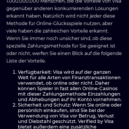
1.000.000.000 Menschen, die die Vorteile von Visa
gegenüber anderen konkurrierenden Lösungen
erkannt haben. Natürlich wird nicht jeder diese
Methode für Online-Glücksspiele nutzen, aber
viele haben die zahlreichen Vorteile erkannt.
Wenn Sie immer noch unsicher sind, ob diese
spezielle Zahlungsmethode für Sie geeignet ist
oder nicht, werfen Sie einen Blick auf die folgende
Liste der Vorteile.
Verfügbarkeit: Visa wird auf der ganzen
Welt für alle Arten von Finanztransaktionen
verwendet, ob online oder nicht. Daher
können Spieler in fast allen Online-Casinos
mit dieser Zahlungsmethode Einzahlungen
und Abhebungen auf ihr Konto vornehmen.
Sicherheit und Schutz: Wenn Sie online oder
persönlich einkaufen, sind Sie bei der
Verwendung von Visa vor Betrug, Verlust
und Diebstahl geschützt. Verified by Visa
bietet außerdem eine zusätzliche