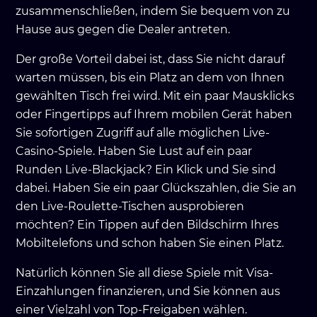
zusammenschließen, indem Sie bequem von zu
Hause aus gegen die Dealer antreten.
Der große Vorteil dabei ist, dass Sie nicht darauf
warten müssen, bis ein Platz an dem von Ihnen
gewählten Tisch frei wird. Mit ein paar Mausklicks
oder Fingertipps auf Ihrem mobilen Gerät haben
Sie sofortigen Zugriff auf alle möglichen Live-
Casino-Spiele. Haben Sie Lust auf ein paar
Runden Live-Blackjack? Ein Klick und Sie sind
dabei. Haben Sie ein paar Glückszahlen, die Sie an
den Live-Roulette-Tischen ausprobieren
möchten? Ein Tippen auf den Bildschirm Ihres
Mobiltelefons und schon haben Sie einen Platz.
Natürlich können Sie all diese Spiele mit Visa-
Einzahlungen finanzieren, und Sie können aus
einer Vielzahl von Top-Freigaben wählen.