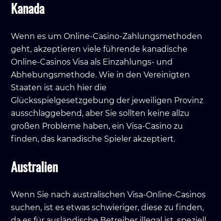
Kanada
Wenn es um Online-Casino-Zahlungsmethoden
geht, akzeptieren viele führende kanadische
Online-Casinos Visa als Einzahlungs- und
Abhebungsmethode. Wie in den Vereinigten
Staaten ist auch hier die
Glücksspielgesetzgebung der jeweiligen Provinz
ausschlaggebend, aber Sie sollten keine allzu
großen Probleme haben, ein Visa-Casino zu
finden, das kanadische Spieler akzeptiert.
Australien
Wenn Sie nach australischen Visa-Online-Casinos
suchen, ist es etwas schwieriger, diese zu finden,
da es für ausländische Betreiber illegal ist, speziell