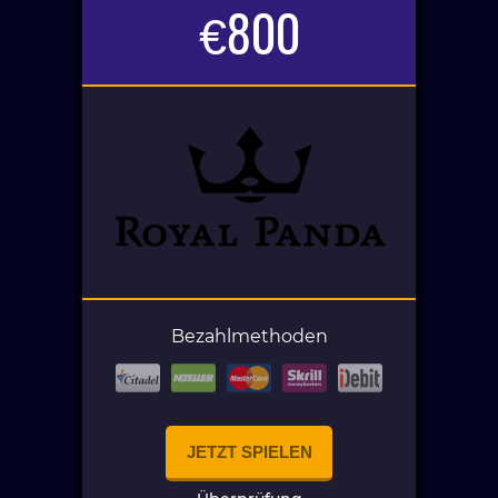
€800
Bezahlmethoden
JETZT SPIELEN